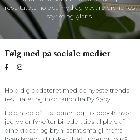
resultatets holdbarhed og bevare brynenes
styrke og glans.
Følg med på sociale medier
Hold dig opdateret med de nyeste trends,
resultater og inspiration fra By Søby.
Følg med på Instagram og Facebook, hvor
jeg deler før/efter billeder, tips til pleje af
dine vipper og bryn, samt små glimt fra
hverdagen i klinikken. Her finder du også