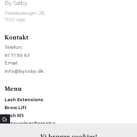
By Søby
Paladspassagen 28,
7100 Vejle
Kontakt
Telefon:
61 71 50 63
Email:
info@bysoby.dk
Menu
Lash Extensions
Brow Lift
Lash lift
Tatoveringsfjernelse
Om os
Vi bruger cookies!