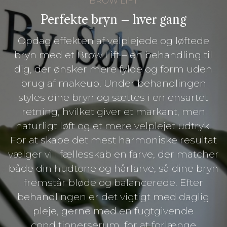
BROW LIFT
Perfekte bryn – hver gang
Opdag effekten af velplejede og løftede
bryn med et Brow Lift – en behandling til
dig, der ønsker mere fylde og form uden
brug af makeup. Under behandlingen
styles dine bryn og sættes i en ensartet
retning, hvilket giver et markant, men
naturligt løft og et mere velplejet udtryk.
For at skabe det mest harmoniske resultat
vælger vi i fællesskab en farve, der matcher
både din hudtone og hårfarve, så dine bryn
fremstår bløde og balancerede. Efter
behandlingen er det vigtigt med daglig
pleje, gerne med en fugtgivende
conditionerserum, for at forlænge