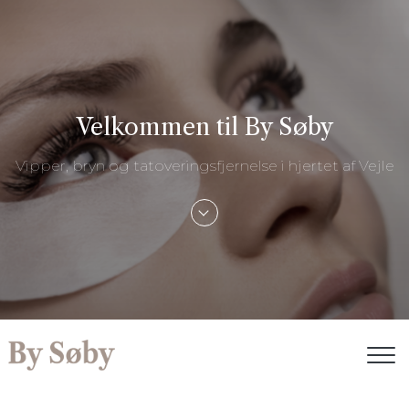
Gå
til
hovedindhold
Velkommen til By Søby
Vipper, bryn og tatoveringsfjernelse i hjertet af Vejle